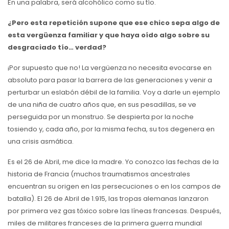
En una palabra, será alcohólico como su tío.
¿Pero esta repetición supone que ese chico sepa algo de
esta vergüenza familiar y que haya oído algo sobre su
desgraciado tío… verdad?
¡Por supuesto que no! La vergüenza no necesita evocarse en
absoluto para pasar la barrera de las generaciones y venir a
perturbar un eslabón débil de la familia. Voy a darle un ejemplo
de una niña de cuatro años que, en sus pesadillas, se ve
perseguida por un monstruo. Se despierta por la noche
tosiendo y, cada año, por la misma fecha, su tos degenera en
una crisis asmática.
Es el 26 de Abril, me dice la madre. Yo conozco las fechas de la
historia de Francia (muchos traumatismos ancestrales
encuentran su origen en las persecuciones o en los campos de
batalla). El 26 de Abril de 1.915, las tropas alemanas lanzaron
por primera vez gas tóxico sobre las líneas francesas. Después,
miles de militares franceses de la primera guerra mundial