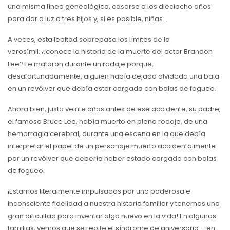
una misma línea genealógica, casarse a los dieciocho años
para dar a luz a tres hijos y, si es posible, niñas…
A veces, esta lealtad sobrepasa los límites de lo
verosímil: ¿conoce la historia de la muerte del actor Brandon
Lee? Le mataron durante un rodaje porque,
desafortunadamente, alguien había dejado olvidada una bala
en un revólver que debía estar cargado con balas de fogueo.
Ahora bien, justo veinte años antes de ese accidente, su padre,
el famoso Bruce Lee, había muerto en pleno rodaje, de una
hemorragia cerebral, durante una escena en la que debía
interpretar el papel de un personaje muerto accidentalmente
por un revólver que debería haber estado cargado con balas
de fogueo.
¡Estamos literalmente impulsados por una poderosa e
inconsciente fidelidad a nuestra historia familiar y tenemos una
gran dificultad para inventar algo nuevo en la vida! En algunas
familias, vemos que se repite el síndrome de aniversario – en