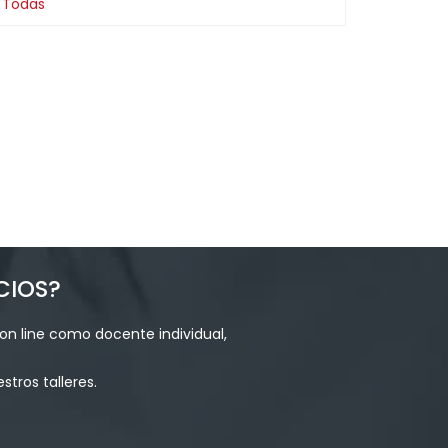
Todas
CIOS?
on line como docente individual,
tros talleres.