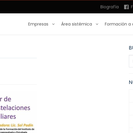
Biografía
F
Empresas
Área sistémica
Formación a 
B
N