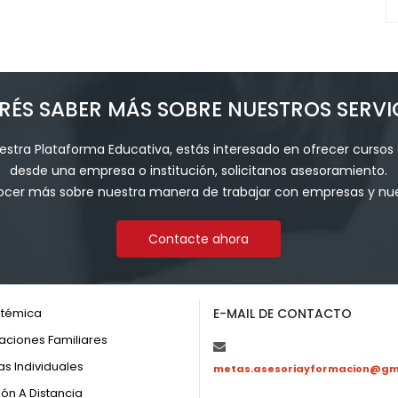
RÉS SABER MÁS SOBRE NUESTROS SERVI
stra Plataforma Educativa, estás interesado en ofrecer cursos 
desde una empresa o institución, solicitanos asesoramiento.
ocer más sobre nuestra manera de trabajar con empresas y nues
Contacte ahora
stémica
E-MAIL DE CONTACTO
aciones Familiares
as Individuales
metas.asesoriayformacion@gm
ón A Distancia