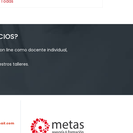
Todas
CIOS?
on line como docente individual,
tros talleres.
ail.com