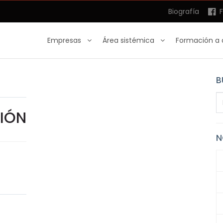
Biografía
F
Empresas
Área sistémica
Formación a 
B
SIÓN
N