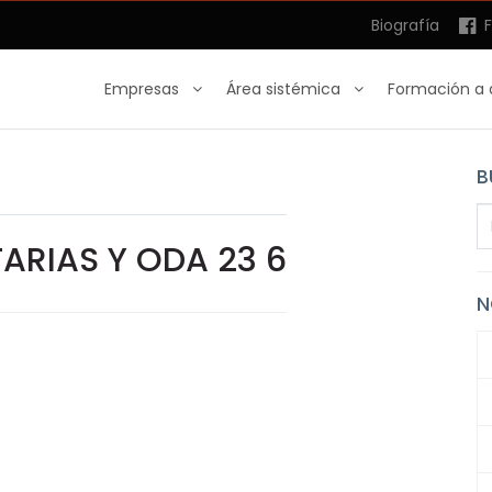
Biografía
F
Empresas
Área sistémica
Formación a 
B
ARIAS Y ODA 23 6
N