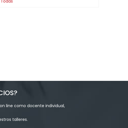
Todas
CIOS?
on line como docente individual,
tros talleres.