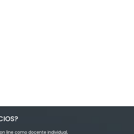
CIOS?
on line como docente individual,