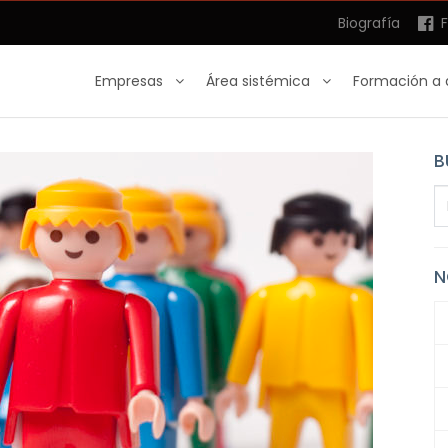
Biografía
F
Empresas
Área sistémica
Formación a 
B
N