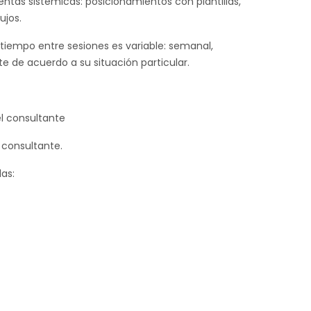
ntas sistémicas: posicionamientos con plantillas,
ujos.
iempo entre sesiones es variable: semanal,
 de acuerdo a su situación particular.
el consultante
y consultante.
las: