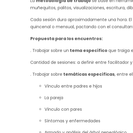
La
metodología de trabajo
se base en herramie
muñequitos, palitos, visualizaciones, escritura, dib
Cada sesión dura aproximadamente una hora. El t
quincenal o mensual, pactando con el consultante
Propuesta para los encuentros:
. Trabajar sobre un
tema específico
que traiga 
Cantidad de sesiones: a definir entre facilitador 
. Trabajar sobre
temáticas específicas
, entre el
Vínculo entre padres e hijos
La pareja
Vínculo con pares
Síntomas y enfermedades
Armado y análisis del árbol genealógico